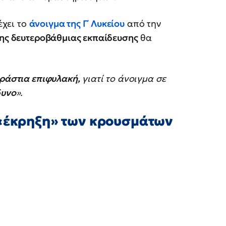
έχει το
άνοιγμα της Γ΄ Λυκείου
από την
της δευτεροβάθμιας εκπαίδευσης
θα
εράστια επιφυλακή,
γιατί το άνοιγμα σε
δυνο
».
 «έκρηξη» των κρουσμάτων