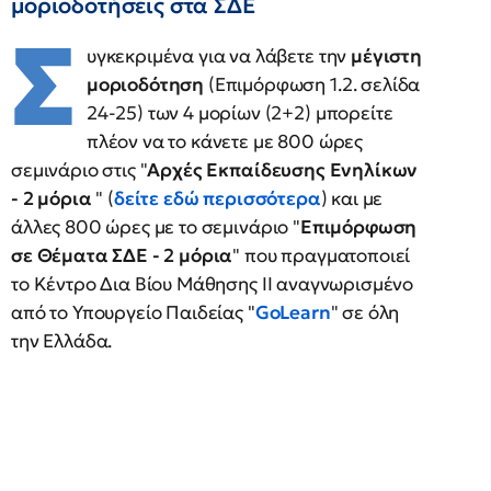
μοριοδοτήσεις στα ΣΔΕ
Σ
υγκεκριμένα για να λάβετε την
μέγιστη
μοριοδότηση
(Επιμόρφωση 1.2. σελίδα
24-25) των 4 μορίων (2+2) μπορείτε
πλέον να το κάνετε με 800 ώρες
σεμινάριο στις "
Αρχές Εκπαίδευσης Ενηλίκων
- 2 μόρια
" (
δείτε εδώ περισσότερα
) και με
άλλες 800 ώρες με το σεμινάριο "
Επιμόρφωση
σε Θέματα ΣΔΕ - 2 μόρια
" που πραγματοποιεί
το Κέντρο Δια Βίου Μάθησης ΙΙ αναγνωρισμένο
από το Υπουργείο Παιδείας "
GoLearn
" σε όλη
την Ελλάδα.