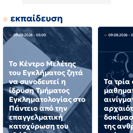
εκπαίδευση
09.08.2026 - 05:00
09.08.2026 - 
Το Κέντρο Μελέτης
του Εγκλήματος ζητά
να συνοδευτεί η
Τα τρία
ίδρυση Τμήματος
μαθημα
Εγκληματολογίας στο
αινίγμα
Πάντειο από την
αρχαιότ
επαγγελματική
δοκίμασ
κατοχύρωση του
της ανθ