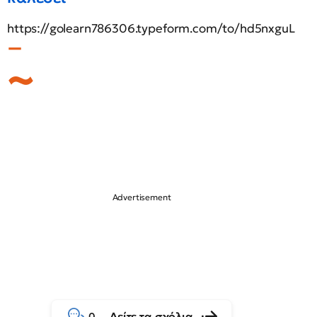
https://golearn786306.typeform.com/to/hd5nxguL
Δείτε τα σχόλια
0