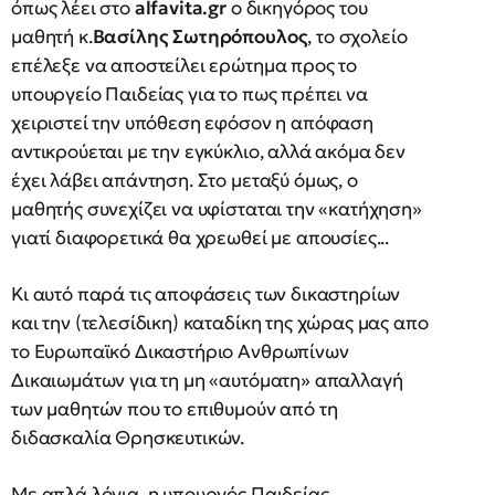
όπως λέει στο
alfavita.
gr
ο δικηγόρος του
μαθητή κ.
Βασίλης Σωτηρόπουλος
, το σχολείο
επέλεξε να αποστείλει ερώτημα προς το
υπουργείο Παιδείας για το πως πρέπει να
χειριστεί την υπόθεση εφόσον η απόφαση
αντικρούεται με την εγκύκλιο, αλλά ακόμα δεν
έχει λάβει απάντηση. Στο μεταξύ όμως, ο
μαθητής συνεχίζει να υφίσταται την «κατήχηση»
γιατί διαφορετικά θα χρεωθεί με απουσίες...
Κι αυτό παρά τις αποφάσεις των δικαστηρίων
και την (τελεσίδικη) καταδίκη της χώρας μας απο
το Ευρωπαϊκό Δικαστήριο Ανθρωπίνων
Δικαιωμάτων για τη μη «αυτόματη» απαλλαγή
των μαθητών που το επιθυμούν από τη
διδασκαλία Θρησκευτικών.
Με απλά λόγια, η υπουργός Παιδείας