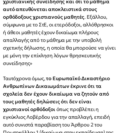
χριστιανικής συνείδησης και ότι το μάθημα
αυτό απευθύνεται αποκλειστικά στους
ορθόδοξους χριστιανούς μαθητές
. Εξάλλου,
σύμφωνα με το ΣτΕ, οι ετερόδοξοι, αλλόθρησκοι
ή άθεοι μαθητές έχουν δικαίωμα πλήρους
απαλλαγής από το μάθημα με την υποβολή
σχετικής δήλωσης, η οποία θα μπορούσε να γίνει
με μόνη την επίκληση λόγων θρησκευτικής
συνείδησης»
Ταυτόχρονα όμως,
το Ευρωπαϊκό Δικαστήριο
Ανθρωπίνων Δικαιωμάτων έκρινε ότι τα
σχολεία δεν έχουν δικαίωμα να ζητούν από
τους μαθητές δηλώσεις ότι δεν είναι
χριστιανοί ορθόδοξοι
όπως προβλέπει η
εγκύκλιος Λοβέρδου για την απαλλαγή, επειδή
αυτό συνιστά παραβίαση του Άρθρου 2 του
Πρωτοκόλλου 1 (δικαίωμα στην εκπαίδευση) της