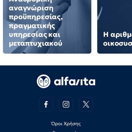
αναγνώριση
προϋπηρεσίας,
πραγματικής
υπηρεσίας και
Η αριθμ
μεταπτυχιακού
οικοσυ
Όροι Χρήσης