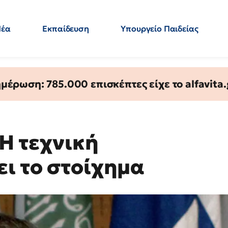
Νέα
Εκπαίδευση
Υπουργείο Παιδείας
 Εκπαιδευτικών
Μεταπτυχιακά
Πολιτική
Κόσμος
- Απαντήσεις
έρωση: 785.000 επισκέπτες είχε το alfavita.
Η τεχνική
ει το στοίχημα