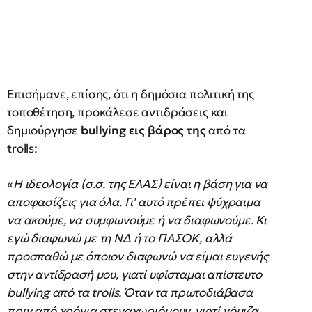
Επισήμανε, επίσης, ότι η δημόσια πολιτική της
τοποθέτηση, προκάλεσε αντιδράσεις και
δημιούργησε
bullying εις βάρος της
από τα
trolls:
«
Η ιδεολογία (σ.σ. της ΕΛΑΣ) είναι η βάση για να
αποφασίζεις για όλα. Γι' αυτό πρέπει ψύχραιμα
να ακούμε, να συμφωνούμε ή να διαφωνούμε. Κι
εγώ διαφωνώ με τη ΝΔ ή το ΠΑΣΟΚ, αλλά
προσπαθώ με όποιον διαφωνώ να είμαι ευγενής
στην αντίδρασή μου, γιατί υφίσταμαι απίστευτο
bullying από τα trolls. Όταν τα πρωτοδιάβασα
πριν από χρόνια στεναχωριόμουν, γιατί νόμιζα