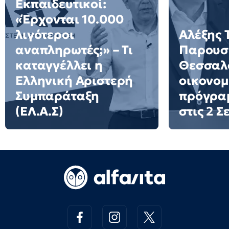
Εκπαιδευτικοί:
«Έρχονται 10.000
λιγότεροι
Αλέξης 
αναπληρωτές;» – Τι
Παρουσι
καταγγέλλει η
Θεσσαλο
Ελληνική Αριστερή
οικονομ
Συμπαράταξη
πρόγρα
(ΕΛ.Α.Σ)
στις 2 