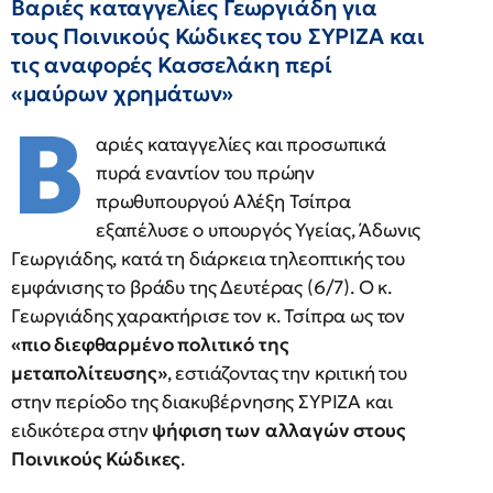
Βαριές καταγγελίες Γεωργιάδη για
τους Ποινικούς Κώδικες του ΣΥΡΙΖΑ και
τις αναφορές Κασσελάκη περί
«μαύρων χρημάτων»
Β
αριές καταγγελίες και προσωπικά
πυρά εναντίον του πρώην
πρωθυπουργού Αλέξη Τσίπρα
εξαπέλυσε ο υπουργός Υγείας, Άδωνις
Γεωργιάδης, κατά τη διάρκεια τηλεοπτικής του
εμφάνισης το βράδυ της Δευτέρας (6/7). Ο κ.
Γεωργιάδης χαρακτήρισε τον κ. Τσίπρα ως τον
«πιο διεφθαρμένο πολιτικό της
μεταπολίτευσης»
, εστιάζοντας την κριτική του
στην περίοδο της διακυβέρνησης ΣΥΡΙΖΑ και
ειδικότερα στην
ψήφιση των αλλαγών στους
Ποινικούς Κώδικες
.