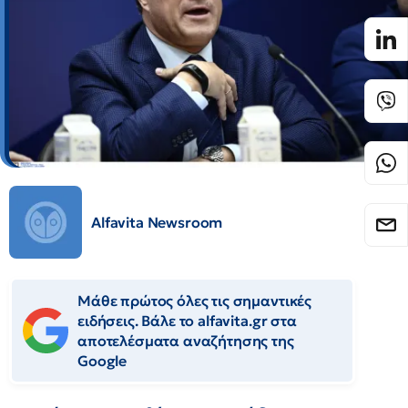
Alfavita Newsroom
Μάθε πρώτος όλες τις σημαντικές
ειδήσεις. Βάλε το alfavita.gr στα
αποτελέσματα αναζήτησης της
Google