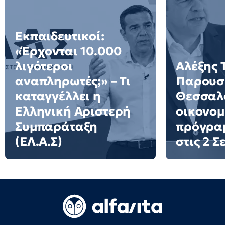
Εκπαιδευτικοί:
«Έρχονται 10.000
λιγότεροι
Αλέξης 
αναπληρωτές;» – Τι
Παρουσι
καταγγέλλει η
Θεσσαλο
Ελληνική Αριστερή
οικονομ
Συμπαράταξη
πρόγρα
(ΕΛ.Α.Σ)
στις 2 