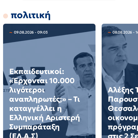
πολιτική
09.08.2026 - 09:03
08.08.2026 - 1
Εκπαιδευτικοί:
«Έρχονται 10.000
λιγότεροι
Αλέξης 
αναπληρωτές;» – Τι
Παρουσι
καταγγέλλει η
Θεσσαλο
Ελληνική Αριστερή
οικονομ
Συμπαράταξη
πρόγρα
(ΕΛ.Α.Σ)
στις 2 