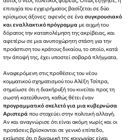
αυτός ο νέος πολιτικός φορέας. Όπως εξήγησε, η
επιτυχία του εγχειρήματος βασίζεται σε δύο
κρίσιμους άξονες: αφενός σε ένα
συγκρουσιακό
και εναλλακτικό πρόγραμμα
με αιχμή του
δόρατος την καταπολέμηση της ακρίβειας, και
αφετέρω σε μια ανυποχώρητη στάση για την
προάσπιση του κράτους δικαίου, το οποίο, κατά
την άποψή της, έχει υποστεί σοβαρά πλήγματα.
Αναφερόμενη στις προθέσεις του νέου
κομματικού σχηματισμού του Αλέξη Τσίπρα,
σημείωσε ότι η διακήρυξή του κινείται προς τη
σωστή κατεύθυνση, καθώς θέτει έναν
προγραμματικό σκελετό για μια κυβερνώσα
Αριστερά
που στοχεύει στην πολιτική αλλαγή.
Αν και αναγνώρισε ότι είναι ακόμη νωρίς και οι
προτάσεις βρίσκονται σε γενικό επίπεδο,
εκτίμησε ότι η δυναμική της κοινωνίας είναι