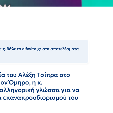
ις. Βάλε το alfavita.gr στα αποτελέσματα
ία του Αλέξη Τσίπρα στο
ον Όμηρο, η κ.
αλληγορική γλώσσα για να
α επαναπροσδιορισμού του