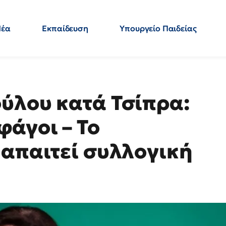
Νέα
Εκπαίδευση
Υπουργείο Παιδείας
 Εκπαιδευτικών
Μεταπτυχιακά
Πολιτική
Κόσμος
- Απαντήσεις
ύλου κατά Τσίπρα:
φάγοι – Το
 απαιτεί συλλογική