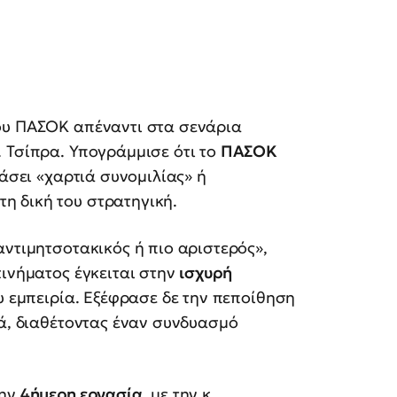
ου ΠΑΣΟΚ απέναντι στα σενάρια
 Τσίπρα. Υπογράμμισε ότι το
ΠΑΣΟΚ
άσει «χαρτιά συνομιλίας» ή
η δική του στρατηγική.
αντιμητσοτακικός ή πιο αριστερός»,
κινήματος έγκειται στην
ισχυρή
υ εμπειρία. Εξέφρασε δε την πεποίθηση
νά, διαθέτοντας έναν συνδυασμό
την
4ήμερη εργασία
, με την κ.