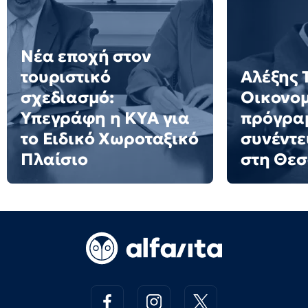
Νέα εποχή στον
τουριστικό
Αλέξης 
σχεδιασμό:
Οικονο
Υπεγράφη η ΚΥΑ για
πρόγρα
το Ειδικό Χωροταξικό
συνέντε
Πλαίσιο
στη Θε