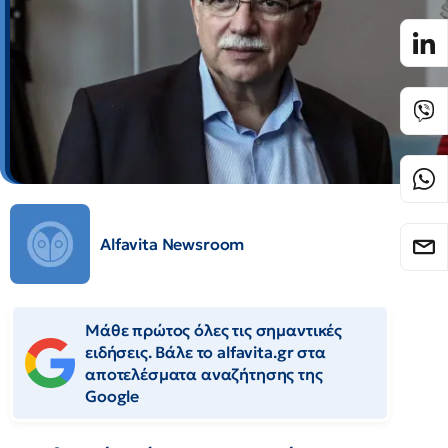
Alfavita Newsroom
Μάθε πρώτος όλες τις σημαντικές
ειδήσεις. Βάλε το alfavita.gr στα
αποτελέσματα αναζήτησης της
Google