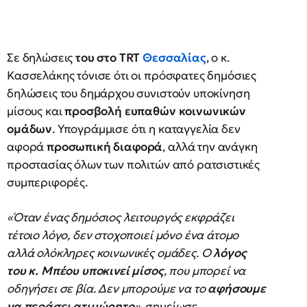
Σε δηλώσεις
του στο TRT
Θεσσαλίας
, ο κ.
Κασσελάκης τόνισε ότι οι πρόσφατες δημόσιες
δηλώσεις του δημάρχου συνιστούν υποκίνηση
μίσους και
προσβολή ευπαθών κοινωνικών
ομάδων
. Υπογράμμισε ότι η καταγγελία δεν
αφορά
προσωπική διαφορά
, αλλά την ανάγκη
προστασίας όλων των πολιτών από ρατσιστικές
συμπεριφορές.
«Όταν ένας δημόσιος λειτουργός εκφράζει
τέτοιο λόγο, δεν στοχοποιεί μόνο ένα άτομο
αλλά ολόκληρες κοινωνικές ομάδες. Ο
λόγος
του κ. Μπέου υποκινεί μίσος
, που μπορεί να
οδηγήσει σε βία. Δεν μπορούμε να το
αφήσουμε
να περάσει ατιμώρητο
»,
σημείωσε