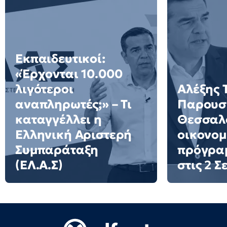
Εκπαιδευτικοί:
«Έρχονται 10.000
λιγότεροι
Αλέξης 
αναπληρωτές;» – Τι
Παρουσι
καταγγέλλει η
Θεσσαλο
Ελληνική Αριστερή
οικονομ
Συμπαράταξη
πρόγρα
(ΕΛ.Α.Σ)
στις 2 