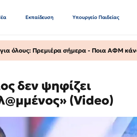
Νέα
Εκπαίδευση
Υπουργείο Παιδείας
 Εκπαιδευτικών
Μεταπτυχιακά
Πολιτική
Κόσμος
- Απαντήσεις
 για όλους: Πρεμιέρα σήμερα - Ποια ΑΦΜ κάν
ος δεν ψηφίζει
λ@μμένος» (Video)