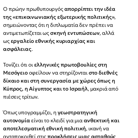
Ο πρώην πρωθυπουργός
απορρίπτει την ιδέα
της «επικοινωνιακής εξωτερικής πολιτικής»
,
σημειώνοντας ότι η διπλωματία δεν πρέπει να
αντιμετωπίζεται ως
σκηνή εντυπώσεων
, αλλά
ως
εργαλείο εθνικής κυριαρχίας και
ασφάλειας
.
Τονίζει ότι οι
ελληνικές πρωτοβουλίες στη
Μεσόγειο
οφείλουν να στηρίζονται
στο διεθνές
δίκαιο και στη συνεργασία με χώρες όπως η
Κύπρος, η Αίγυπτος και το Ισραήλ
, μακριά από
πιέσεις τρίτων.
Όπως υπογραμμίζει, η
γεωστρατηγική
αυτονομία
είναι το κλειδί για μια
ανθεκτική και
αποτελεσματική εθνική πολιτική
, ικανή να
ανταποκριθεί στις
προκλήσεις μιας ασταθούς