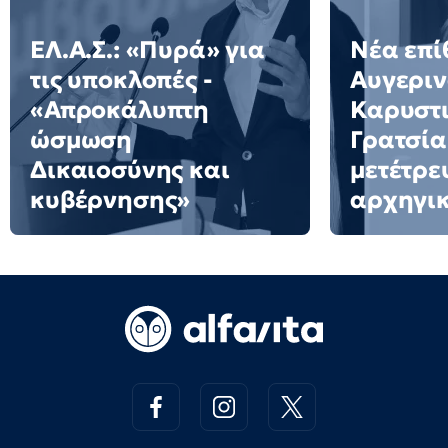
ΕΛ.Α.Σ.: «Πυρά» για
Νέα επί
τις υποκλοπές -
Αυγεριν
«Απροκάλυπτη
Καρυστι
ώσμωση
Γρατσία
Δικαιοσύνης και
μετέτρε
κυβέρνησης»
αρχηγι