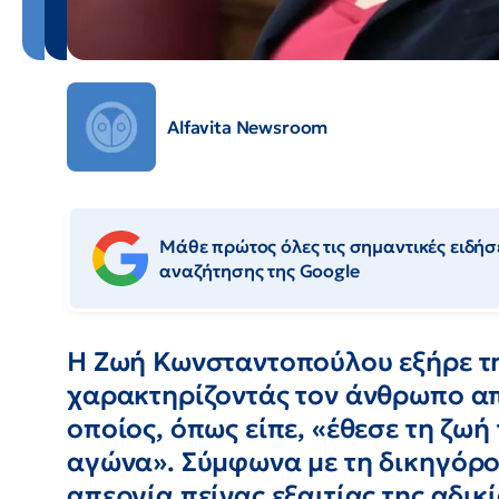
Alfavita Newsroom
Μάθε πρώτος όλες τις σημαντικές ειδήσε
αναζήτησης της Google
Η Ζωή Κωνσταντοπούλου εξήρε τη
χαρακτηρίζοντάς τον άνθρωπο α
οποίος, όπως είπε, «έθεσε τη ζωή
αγώνα». Σύμφωνα με τη δικηγόρο
απεργία πείνας εξαιτίας της αδικ