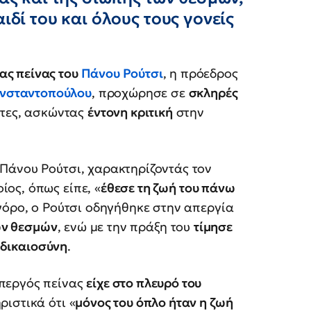
ιδί του και όλους τους γονείς
ας πείνας του
Πάνου Ρούτσι
, η πρόεδρος
νσταντοπούλου
, προχώρησε σε
σκληρές
τες, ασκώντας
έντονη κριτική
στην
Πάνου Ρούτσι, χαρακτηρίζοντάς τον
οίος, όπως είπε, «
έθεσε τη ζωή του πάνω
γόρο, ο Ρούτσι οδηγήθηκε στην απεργία
ων θεσμών
, ενώ με την πράξη του
τίμησε
ν δικαιοσύνη
.
περγός πείνας
είχε στο πλευρό του
ριστικά ότι «
μόνος του όπλο ήταν η ζωή