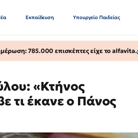
Νέα
Εκπαίδευση
Υπουργείο Παιδείας
 Εκπαιδευτικών
Μεταπτυχιακά
Πολιτική
Κόσμος
- Απαντήσεις
έρωση: 785.000 επισκέπτες είχε το alfavita.
λου: «Κτήνος
ε τι έκανε ο Πάνος