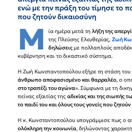
ενώ με την πράξη του τίμησε το πα
που ζητούν δικαιοσύνη
Μ
ία ημέρα μετά τη
λήξη της απεργί
της Πλεύσης Ελευθερίας,
Ζωή Κω
δηλώσεις
με πολλαπλούς αποδέκ
κυβέρνηση και το δικαστικό σύστημα.
Η Ζωή Κωνσταντοπούλου εξήρε τη στάση του 
άνθρωπο αποφασισμένο και θαρραλέο
, ο οπ
στο τραπέζι του αγώνα
». Σύμφωνα με τη δικη
πείνας εξαιτίας της
αδικίας και της σιωπής τ
το παιδί του και όλους τους γονείς που ζητού
Η κ. Κωνσταντοπούλου υπογράμμισε πως ο α
ολόκληρη την κοινωνία
, δηλώνοντας χαρακτη