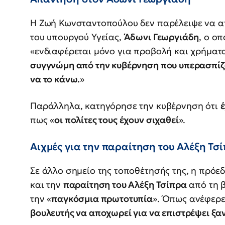
Η Ζωή Κωνσταντοπούλου δεν παρέλειψε να α
του υπουργού Υγείας,
Άδωνι Γεωργιάδη
, ο οπ
«ενδιαφέρεται μόνο για προβολή και χρήματα
συγγνώμη από την κυβέρνηση που υπερασπίζο
να το κάνω.
»
Παράλληλα, κατηγόρησε την κυβέρνηση ότι
έ
πως «
οι πολίτες τους έχουν σιχαθεί
».
Αιχμές για την παραίτηση του Αλέξη Τσ
Σε άλλο σημείο της τοποθέτησής της, η πρόε
και την
παραίτηση του Αλέξη Τσίπρα
από τη β
την «
παγκόσμια πρωτοτυπία
». Όπως ανέφερε
βουλευτής να αποχωρεί για να επιστρέψει ξα