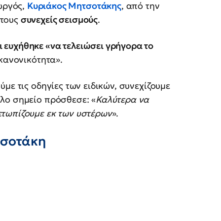
υργός,
Κυριάκος Μητσοτάκης
, από την
 τους
συνεχείς σεισμούς
.
 ευχήθηκε «να τελειώσει γρήγορα το
 κανονικότητα».
ύμε τις οδηγίες των ειδικών, συνεχίζουμε
λο σημείο πρόσθεσε: «
Καλύτερα να
τωπίζουμε εκ των υστέρων
».
τσοτάκη