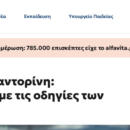
Νέα
Εκπαίδευση
Υπουργείο Παιδείας
 Εκπαιδευτικών
Μεταπτυχιακά
Πολιτική
Κόσμος
- Απαντήσεις
έρωση: 785.000 επισκέπτες είχε το alfavita.
αντορίνη:
ε τις οδηγίες των