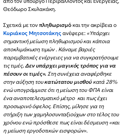
από τον υπουργό Περιβάλλοντος και Ενέργειας,
Θεόδωρο Σκυλακάκη.
Σχετικά με τον
πληθωρισμό
και την ακρίβεια ο
Κυριάκος
Μητσοτάκης
ανέφερε:
«Υπάρχει
σημαντική μείωση πληθωρισμού και κάποια
αποκλιμάκωση τιμών . Κάναμε βαριές
παρεμβατικές ενέργειες για να συγκρατήσουμε
τις τιμές
. Δεν υπάρχει μαγικός τρόπος για να
πέσουν οι τιμές».
Στη συνέχεια αναφέρθηκε
στην αύξηση του
κατώτατου
μισθού
κατά 28%
ενώ υπογράμμισε ότι η μείωση του ΦΠΑ είναι
ένα αναποτελεσματικό μέτρο
και πως έχει
προσωρινό όφελος. Επίσης, μίλησε για τη
στήριξη των χαμηλοσυνταξιούχων στο τέλος του
χρόνου ενώ πρόσθεσε πως είναι δέσμευση «και
η μείωση εργοδοτικών εισφορών».