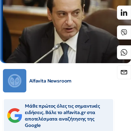
Alfavita Newsroom
Μάθε πρώτος όλες τις σημαντικές
ειδήσεις. Βάλε το alfavita.gr στα
αποτελέσματα αναζήτησης της
Google