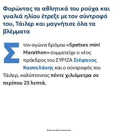
Φορώντας τα αθλητικά του ρούχα και
γυαλιά ηλίου έτρεξε με τον σύντροφό
του, Τάιλερ και μαγνήτισε όλα τα
βλέμματα
Σ
τον αγώνα δρόμου
«Spetses mini
Marathon»
συμμετείχε ο νέος
πρόεδρος του ΣΥΡΙΖΑ
Στέφανος
Κασσελάκης
και ο σύντροφός του
Τάιλερ, καλύπτοντας
πέντε χιλιόμετρα σε
περίπου 25 λεπτά.