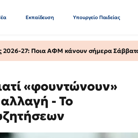
Νέα
Εκπαίδευση
Υπουργείο Παιδείας
 Εκπαιδευτικών
Μεταπτυχιακά
Πολιτική
Κόσμος
- Απαντήσεις
ς 2026-27: Ποια ΑΦΜ κάνουν σήμερα Σάββατο
Γιατί «φουντώνουν»
 αλλαγή - Το
υζητήσεων