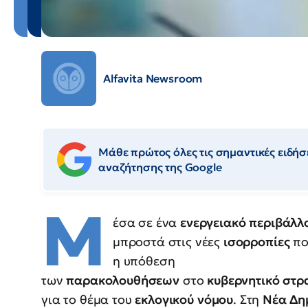
Alfavita Newsroom
Μάθε πρώτος όλες τις σημαντικές ειδήσε
αναζήτησης της Google
Μ
έσα σε ένα
ενεργειακό
περιβάλλ
μπροστά στις νέες
ισορροπίες
πο
η υπόθεση
των
παρακολουθήσεων
στο
κυβερνητικό
στρ
για το θέμα του
εκλογικού
νόμου
. Στη
Νέα
Δη