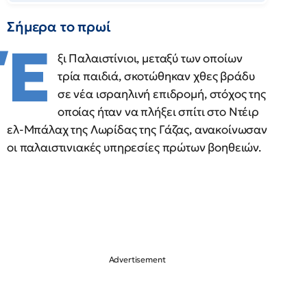
Σήμερα το πρωί
Έ
ξι Παλαιστίνιοι, μεταξύ των οποίων
τρία παιδιά, σκοτώθηκαν χθες βράδυ
σε νέα ισραηλινή επιδρομή, στόχος της
οποίας ήταν να πλήξει σπίτι στο Ντέιρ
ελ-Μπάλαχ της Λωρίδας της Γάζας, ανακοίνωσαν
οι παλαιστινιακές υπηρεσίες πρώτων βοηθειών.