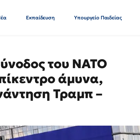
Νέα
Εκπαίδευση
Υπουργείο Παιδείας
 Εκπαιδευτικών
Μεταπτυχιακά
Πολιτική
Κόσμος
- Απαντήσεις
Σύνοδος του ΝΑΤΟ
επίκεντρο άμυνα,
νάντηση Τραμπ –