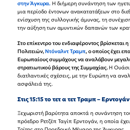
στην Άγκυρα.
Η διήμερη συνάντηση των ηγετώ
μια περίοδο έντονων ανακατατάξεων στο διεθ
ενίσχυση της συλλογικής άμυνας, τη συνέχισ
την αύξηση των αμυντικών δαπανών των κρα
Στο επίκεντρο του ενδιαφέροντος βρίσκεται
Πολιτειών,
Ντόναλντ Τραμπ
, ο οποίος έχει ε
Ευρωπαίους συμμάχους να αναλάβουν μεγαλύτ
στρατιωτικού βάρους της Συμμαχίας.
Η Ουάσι
διατλαντικές σχέσεις, με την Ευρώπη να ανα
ασφάλειά της.
Στις 15:15 το τετ α τετ Τραμπ – Ερντογάν
Ξεχωριστή βαρύτητα αποκτά η συνάντηση το
πρόεδρο Ρετζέπ Ταγίπ Ερντογάν, η οποία έχε
Τρίτης στο Προεδρικό Μέγαρο της Άγκυρας.