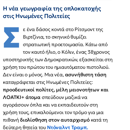
Η νέα γεωγραφία της οπλοκατοχής
στις Ηνωμένες Πολιτείες
Σ
ε ένα δάσος κοντά στο Ρίτσμοντ της
Βιρτζίνια, το σκηνικό θυμίζει
στρατιωτική προετοιμασία. Κάτω από
τον καυτό ήλιο, ο Κόλιν, ένας 38χρονος
υποστηρικτής των Δημοκρατικών, εξασκείται στη
χρήση του πρώτου του ημιαυτόματου πιστολιού.
Δεν είναι ο μόνος. Μια νέα,
ασυνήθιστη τάση
καταγράφεται στις Ηνωμένες Πολιτείες:
προοδευτικοί πολίτες, μέλη μειονοτήτων και
ΛΟΑΤΚΙ+ άτομα
σπεύδουν μαζικά να
αγοράσουν όπλα και να εκπαιδευτούν στη
χρήση τους, επικαλούμενοι τον τρόμο για μια
πιθανή
διολίσθηση στον αυταρχισμό
κατά τη
δεύτερη θητεία του
Ντόναλντ Τραμπ.