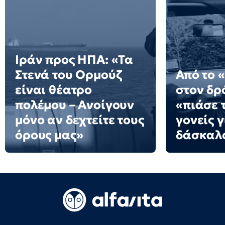
Ιράν προς ΗΠΑ: «Τα
Στενά του Ορμούζ
Από το 
είναι θέατρο
στον δρό
πολέμου – Ανοίγουν
«πιάσε τ
μόνο αν δεχτείτε τους
γονείς γ
όρους μας»
δάσκαλ