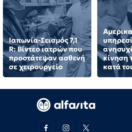
Αμερικα
Ιαπωνία-Σεισμός 7,1
υπηρεσί
R: Βίντεο ιατρών που
ανησυχί
προστάτεψαν ασθενή
κίνηση 
σε χειρουργείο
κατά το