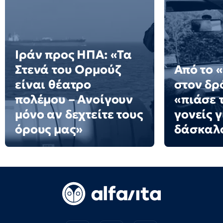
Ιράν προς ΗΠΑ: «Τα
Στενά του Ορμούζ
Από το 
είναι θέατρο
στον δρό
πολέμου – Ανοίγουν
«πιάσε τ
μόνο αν δεχτείτε τους
γονείς γ
όρους μας»
δάσκαλ