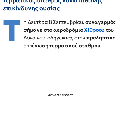
τερματικός σταθμός λόγω πιθανής
επικίνδυνης ουσίας
Τ
η Δευτέρα 8 Σεπτεμβρίου,
συναγερμός
σήμανε στο αεροδρόμιο
Χίθροου
του
Λονδίνου, οδηγώντας στην
προληπτική
εκκένωση τερματικού σταθμού
.