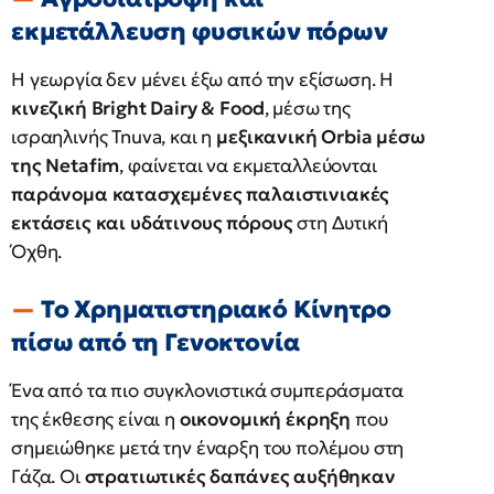
εκμετάλλευση φυσικών πόρων
Η γεωργία δεν μένει έξω από την εξίσωση. Η
κινεζική Bright Dairy & Food
, μέσω της
ισραηλινής Tnuva, και η
μεξικανική Orbia μέσω
της Netafim
, φαίνεται να εκμεταλλεύονται
παράνομα κατασχεμένες παλαιστινιακές
εκτάσεις και υδάτινους πόρους
στη Δυτική
Όχθη.
Το Χρηματιστηριακό Κίνητρο
πίσω από τη Γενοκτονία
Ένα από τα πιο συγκλονιστικά συμπεράσματα
της έκθεσης είναι η
οικονομική έκρηξη
που
σημειώθηκε μετά την έναρξη του πολέμου στη
Γάζα. Οι
στρατιωτικές δαπάνες αυξήθηκαν