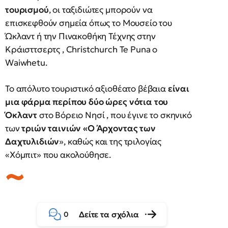
τουρισμού
, οι ταξιδιώτες μπορούν να
επισκεφθούν σημεία όπως το Μουσείο του
Ώκλαντ ή την Πινακοθήκη Τέχνης στην
Κράισττσερτς , Christchurch Te Puna o
Waiwhetu.
Το απόλυτο τουριστικό αξιοθέατο βέβαια
είναι
μια φάρμα περίπου δύο ώρες νότια του
Όκλαντ
στο Βόρειο Νησί , που έγινε το σκηνικό
των
τριών ταινιών «Ο Άρχοντας των
Δαχτυλιδιών
», καθώς και της τριλογίας
«Χόμπιτ» που ακολούθησε.
Δείτε τα σχόλια
0