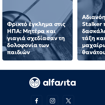
Αδιανόη
Φρικτό έγκλημα στις
Stalker
ΗΠΑ: Μητέρα και
δασκάλα
γιαγιά σχεδίασαν τη
τάξη και
δολοφονία των
μαχαίρω
παιδιών
θανάτο