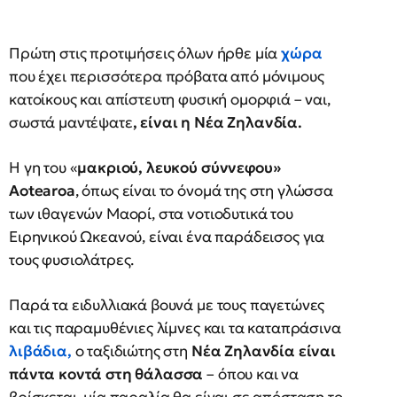
Πρώτη στις προτιμήσεις όλων ήρθε μία
χώρα
που έχει περισσότερα πρόβατα από μόνιμους
κατοίκους και απίστευτη φυσική ομορφιά – ναι,
σωστά μαντέψατε
, είναι η Νέα Ζηλανδία.
Η γη του «
μακριού, λευκού σύννεφου»
Aotearoa
, όπως είναι το όνομά της στη γλώσσα
των ιθαγενών Μαορί, στα νοτιοδυτικά του
Ειρηνικού Ωκεανού, είναι ένα παράδεισος για
τους φυσιολάτρες.
Παρά τα ειδυλλιακά βουνά με τους παγετώνες
και τις παραμυθένιες λίμνες και τα καταπράσινα
λιβάδια,
ο ταξιδιώτης στη
Νέα Ζηλανδία είναι
πάντα κοντά στη θάλασσα
– όπου και να