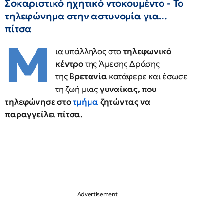
Σοκαριστικό ηχητικό ντοκουμέντο - Το
τηλεφώνημα στην αστυνομία για...
πίτσα
Μ
ια υπάλληλος στο
τηλεφωνικό
κέντρο
της Άμεσης Δράσης
της
Βρετανία
κατάφερε και έσωσε
τη ζωή μιας
γυναίκας, που
τηλεφώνησε στο
τμήμα
ζητώντας να
παραγγείλει πίτσα.