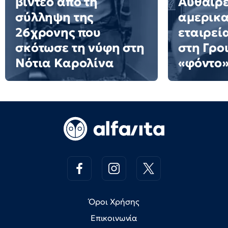
βίντεο από τη
Αυθαίρε
σύλληψη της
αμερικα
26χρονης που
εταιρεί
σκότωσε τη νύφη στη
στη Γρο
Νότια Καρολίνα
«φόντο»
Όροι Χρήσης
Επικοινωνία