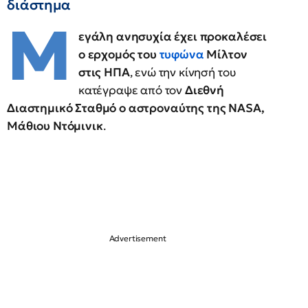
διάστημα
Μ
εγάλη ανησυχία έχει προκαλέσει
ο ερχομός του
τυφώνα
Μίλτον
στις ΗΠΑ
, ενώ την κίνησή του
κατέγραψε από τον
Διεθνή
Διαστημικό Σταθμό ο αστροναύτης της NASA,
Μάθιου Ντόμινικ
.