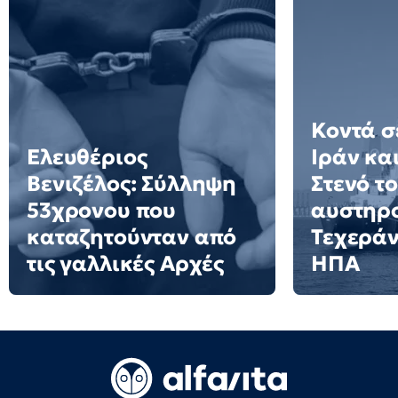
Κοντά σ
Ελευθέριος
Ιράν κα
Βενιζέλος: Σύλληψη
Στενό τ
53χρονου που
αυστηρο
καταζητούνταν από
Τεχεράν
τις γαλλικές Αρχές
ΗΠΑ