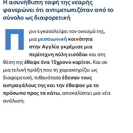
Η ασυνήθιστη ταφή της νεαρής
φανερώνει ότι αντιμετωπιζόταν από το
σύνολο ως διαφορετική
Π
ριν εγκαταλείψει τον οικισμό της,
μια
μεσαιωνική
κοινότητα
στην Αγγλία γκρέμισε μια
περίτεχνη πύλη εισόδου
και στη
θέση της
έθαψε ένα 15χρονο κορίτσι
. Και σε
μια τελική πράξη που τη χαρακτηρίζει ως
διαφορετική, πιθανότατα
έδεσαν τους
αστραγάλους της και την έθαψαν με το
πρόσωπο προς τα κάτω
, αποκαλύπτει μια νέα
ανάλυση.