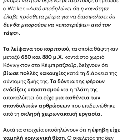
μπορεί να ήταν δεμένοι μεταξύ τους
», σημείωσε
ο Walker. «
Αυτό υποδηλώνει ότι η κοινότητα
έλαβε πρόσθετα μέτρα για να διασφαλίσει ότι
δεν θα μπορούσε να «επιστρέψει» από τον
τάφο
».
Τα λείψανα του κοριτσιού
, τα οποία θάφτηκαν
μεταξύ
680 και 880 μ.Χ.
κοντά στο χωριό
Κόνινγκτον στο Κέιμπριτζσαϊρ, δείχνουν ότι
βίωσε πολλές κακουχίες
κατά τη διάρκεια της
σύντομης ζωής της.
Τα δόντια της φέρουν
ενδείξεις υποσιτισμού
και η πλάτη της
αποκαλύπτει ότι
είχε μια ασθένεια των
σπονδυλικών αρθρώσεων
που επιδεινώθηκε
από τη
σκληρή χειρωνακτική εργασία.
Αυτά τα στοιχεία υποδηλώνουν ότι
η έφηβη είχε
χαμηλή κοινωνική θέση
. Ο σκελετός της δεν