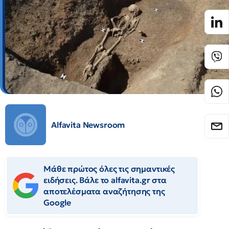
Alfavita Newsroom
Μάθε πρώτος όλες τις σημαντικές
ειδήσεις. Βάλε το alfavita.gr στα
αποτελέσματα αναζήτησης της
Google