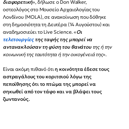
διαφορετική
», δήλωσε ο Don Walker,
οστεολόγος στο Μουσείο Αρχαιολογίας του
Λονδίνου (MOLA), σε ανακοίνωση που δόθηκε
στη δημοσιότητα τη Δευτέρα (14 Αυγούστου) και
αναδημοσιεύει το Live Science. «
Οι
τελετουργίες
της ταφής της μπορεί να
αντανακλούσαν τη φύση του θανάτου
της ή την
κοινωνική της ταυτότητα ή την οικογένειά της
».
Είναι ακόμη πιθανό ότι
η κοινότητα έδεσε τους
αστραγάλους του κοριτσιού λόγω της
πεποίθησης ότι το πτώμα της μπορεί να
σηκωθεί από τον τάφο και να βλάψει τους
ζωντανούς.