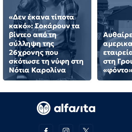
«Δεν έκανα τίποτα
κακό»: Σοκάρουν τα
βίντεο από τη
Αυθαίρε
σύλληψη της
αμερικα
26χρονης που
εταιρεί
σκότωσε τη νύφη στη
στη Γρο
Νότια Καρολίνα
«φόντο»