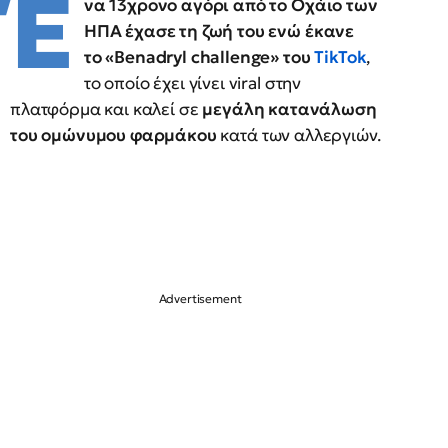
Έ
να 13χρονο αγόρι από το Οχάιο των
ΗΠΑ έχασε τη ζωή του ενώ έκανε
το «Benadryl challenge» του
TikTok
,
το οποίο έχει γίνει viral στην
πλατφόρμα και καλεί σε
μεγάλη κατανάλωση
του ομώνυμου φαρμάκου
κατά των αλλεργιών.