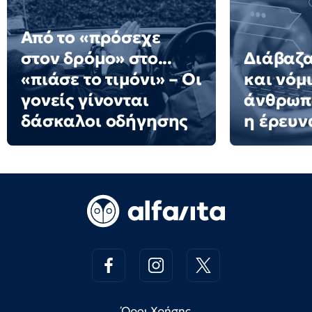
Από το «πρόσεχε
στον δρόμο» στο...
Διάβαζ
«πιάσε το τιμόνι» – Οι
και νόμι
γονείς γίνονται
άνθρωπο
δάσκαλοι οδήγησης
η έρευν
Όροι Χρήσης