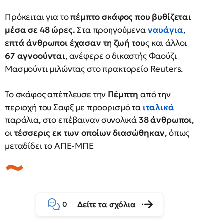
Πρόκειται για το
πέμπτο σκάφος που βυθίζεται
μέσα σε 48 ώρες.
Στα προηγούμενα
ναυάγια
,
επτά άνθρωποι έχασαν τη ζωή του
ς και άλλοι
67 αγνοούνται
, ανέφερε ο δικαστής Φαούζι
Μασμούντι μιλώντας στο πρακτορείο Reuters.
Το σκάφος απέπλευσε την
Πέμπτη
από την
περιοχή του Σαφξ με προορισμό τα
ιταλικά
παράλια, στο επέβαιναν συνολικά
38 άνθρωποι
,
οι
τέσσερις εκ των οποίων διασώθηκαν
, όπως
μεταδίδει το ΑΠΕ-ΜΠΕ
Δείτε τα σχόλια
0