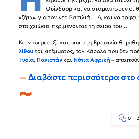
Ουΐνδσορ
και να σταματήσουν οι 
«ζήτω» για τον νέο Βασιλιά… Α, και να ταφεί
στοιχειώσει περιμένοντας τη σειρά του…
Κι εν τω μεταξύ κάποιοι στη
Βρετανία
θυμήθη
λίθου
του στέμματος, τον Κάρολο που δεν πρέ
Ινδία
,
Πακιστάν
και
Νότια Αφρική
– απαιτού
Διαβάστε περισσότερα στο
0