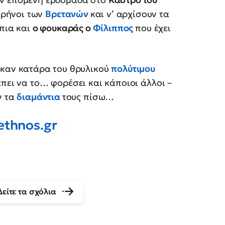
θρήνοι των
Βρετανών
και ν’ αρχίσουν τα
 πια και
ο φουκαράς ο
Φίλιππος
που έχει
καν κατάρα του θρυλικού
πολύτιμου
πει να το… φορέσει και κάποιοι άλλοι –
ν τα
διαμάντια
τους πίσω…
ethnos
.
gr
Δείτε τα σχόλια