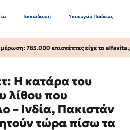
Νέα
Εκπαίδευση
Υπουργείο Παιδείας
 Εκπαιδευτικών
Μεταπτυχιακά
Πολιτική
Κόσμος
- Απαντήσεις
έρωση: 785.000 επισκέπτες είχε το alfavita.
τ: Η κατάρα του
υ λίθου που
ο – Ινδία, Πακιστάν
ζητούν τώρα πίσω τα