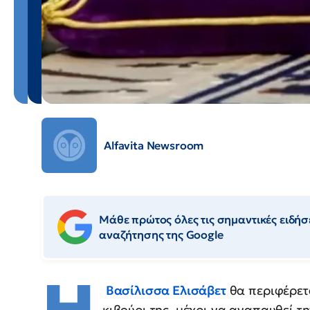
Alfavita Newsroom
Μάθε πρώτος όλες τις σημαντικές ειδήσε
αναζήτησης της Google
Η
Βασίλισσα Ελισάβετ
θα περιφέρετα
κιβούρι της, μέχρι να αναπαυθεί 