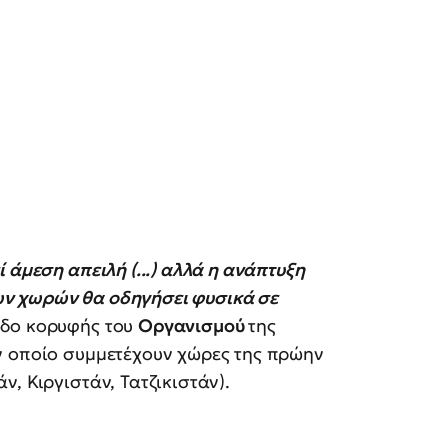
 άμεση απειλή (...) αλλά η ανάπτυξη
ν χωρών θα οδηγήσει φυσικά σε
οδο κορυφής του
Οργανισμού
της
ν οποίο συμμετέχουν χώρες της πρώην
ν, Κιργιστάν, Τατζικιστάν).