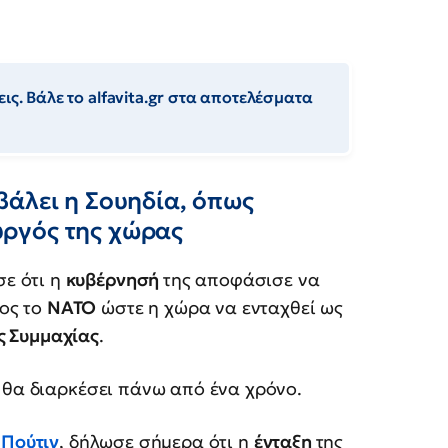
ις. Βάλε το alfavita.gr στα αποτελέσματα
βάλει η Σουηδία, όπως
ργός της χώρας
ε ότι η
κυβέρνησή
της αποφάσισε να
ος το
ΝΑΤΟ
ώστε η χώρα να ενταχθεί ως
ς Συμμαχίας
.
 θα διαρκέσει πάνω από ένα χρόνο.
 Πούτιν
, δήλωσε σήμερα ότι η
ένταξη
της