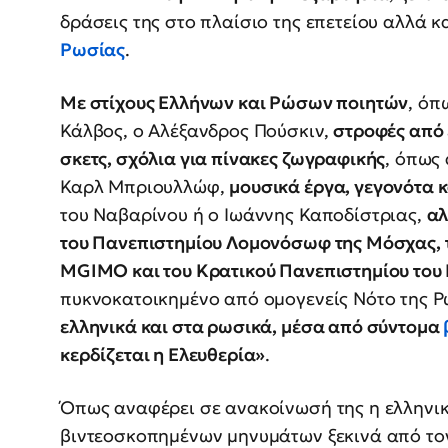
δράσεις της στο πλαίσιο της επετείου αλλά κ
Ρωσίας
.
Με στίχους Ελλήνων και Ρώσων ποιητών
, όπ
Κάλβος, ο Αλέξανδρος Πούσκιν,
στροφές από 
σκετς, σχόλια για πίνακες ζωγραφικής
, όπως 
Καρλ Μπριουλλώφ,
μουσικά έργα, γεγονότα 
του Ναβαρίνου ή ο Ιωάννης Καποδίστριας,
αλ
του Πανεπιστημίου Λομονόσωφ της Μόσχας, τ
MGIMO και του Κρατικού Πανεπιστημίου του
πυκνοκατοικημένο από ομογενείς Νότο της 
ελληνικά και στα ρωσικά, μέσα από σύντομα
κερδίζεται η Ελευθερία»
.
Όπως αναφέρει σε ανακοίνωσή της η ελληνι
βιντεοσκοπημένων μηνυμάτων ξεκινά από τον