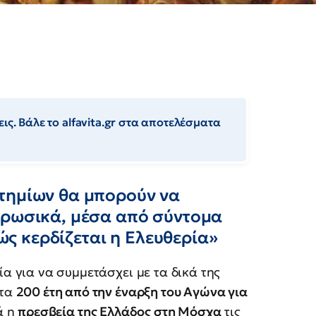
ις. Βάλε το alfavita.gr στα αποτελέσματα
τημίων θα μπορούν να
 ρωσικά, μέσα από σύντομα
Πώς κερδίζεται η Ελευθερία»
α για να συμμετάσχει με τα δικά της
 τα
200 έτη από την έναρξη του Αγώνα για
ά η
πρεσβεία της Ελλάδος στη Μόσχα
τις