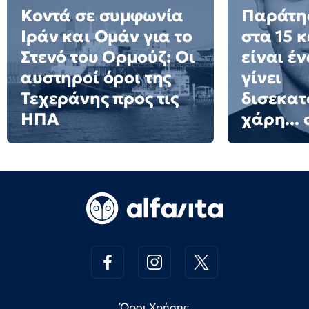
Κοντά σε συμφωνία
Παράτησ
Ιράν και Ομάν για το
στα 15 
Στενό του Ορμούζ: Οι
είναι έ
αυστηροί όροι της
γίνει
Τεχεράνης προς τις
δισεκατ
ΗΠΑ
χάρη... 
Όροι Χρήσης