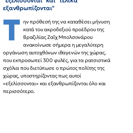
"εξελίσσονται" και "τελικά
εξανθρωπίζονται"
Τ
ην πρόθεσή της να καταθέσει μήνυση
κατά του ακροδεξιού προέδρου της
Βραζιλίας Ζαΐχ Μπολσονάρου
ανακοίνωσε σήμερα η μεγαλύτερη
οργάνωση αυτοχθόνων ιθαγενών της χώρας,
που εκπροσωπεί 300 φυλές, για τα ρατσιστικά
σχόλια που διετύπωσε ο πρώτος πολίτης της
χώρας, υποστηρίζοντας πως αυτοί
«εξελίσσονται» και εξανθρωπίζονται όλο και
περισσότερο.