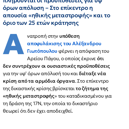
πληρούνται οι προϋποθέσεις για υφ’
όρων απόλυση – Στο επίκεντρο η
απουσία «ηθικής μεταστροφής» και το
όριο των 25 ετών κράτησης
Α
νατροπή στην
υπόθεση
αποφυλάκισης του Αλέξανδρου
Γιωτόπουλου
φέρνει η απόφαση του
Αρείου Πάγου, ο οποίος έκρινε
ότι
δεν συντρέχουν οι ουσιαστικές προϋποθέσεις
για την υφ’ όρων απόλυσή του και
διέταξε νέα
κρίση από τα αρμόδια όργανα
. Στο επίκεντρο
της δικαστικής κρίσης βρίσκεται
το ζήτημα της
«ηθικής μεταστροφής
» του καταδικασμένου για
τη δράση της 17Ν, την οποία το δικαστήριο
θεωρεί ότι δεν έχει αποδειχθεί.