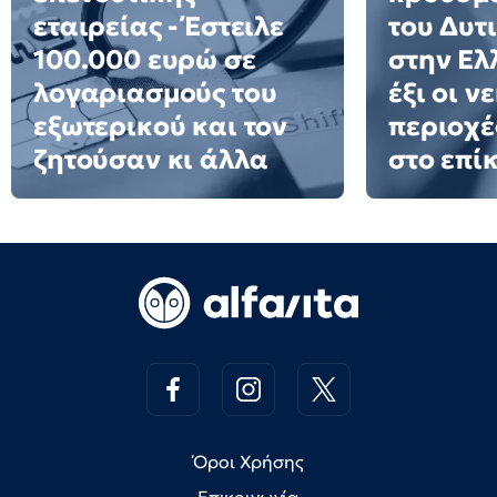
εταιρείας - Έστειλε
του Δυτ
100.000 ευρώ σε
στην Ελ
λογαριασμούς του
έξι οι ν
εξωτερικού και τον
περιοχέ
ζητούσαν κι άλλα
στο επί
Όροι Χρήσης