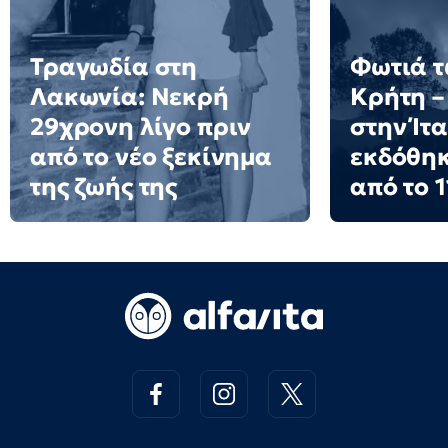
Τραγωδία στη
Φωτιά τ
Λακωνία: Νεκρή
Κρήτη –
29χρονη λίγο πριν
στην Ίτ
από το νέο ξεκίνημα
εκδόθη
της ζωής της
από το 1