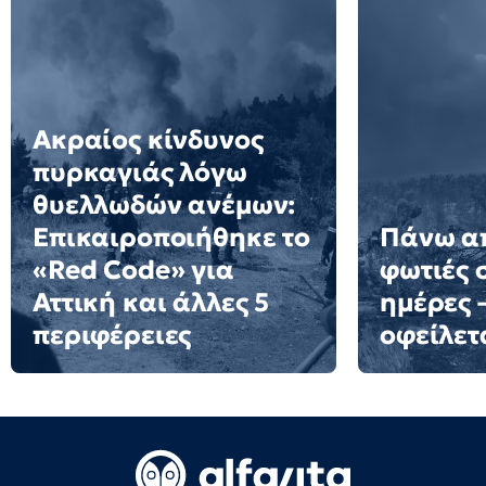
Ακραίος κίνδυνος
πυρκαγιάς λόγω
θυελλωδών ανέμων:
Επικαιροποιήθηκε το
Πάνω α
«Red Code» για
φωτιές 
Αττική και άλλες 5
ημέρες 
περιφέρειες
οφείλετ