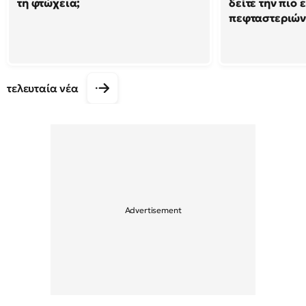
τη φτώχεια;
δείτε την πιο
πεφταστεριώ
τελευταία νέα