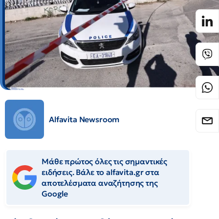
Alfavita Newsroom
Μάθε πρώτος όλες τις σημαντικές
ειδήσεις. Βάλε το alfavita.gr στα
αποτελέσματα αναζήτησης της
Google