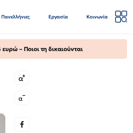
Πανελλήνιες
Εργασία
Κοινωνία
Απόψεις
Επιστήμη
Επιμόρφωση
ΕΛΜΕ
ευρώ – Ποιοι τη δικαιούνται