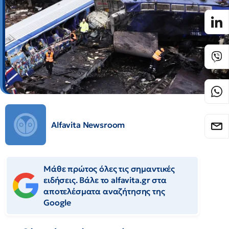
Alfavita Newsroom
Μάθε πρώτος όλες τις σημαντικές
ειδήσεις. Βάλε το alfavita.gr στα
αποτελέσματα αναζήτησης της
Google