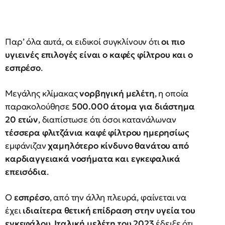
Παρ’ όλα αυτά, οι ειδικοί συγκλίνουν ότι
οι πιο
υγιεινές επιλογές είναι ο καφές φίλτρου και ο
εσπρέσο
.
Μεγάλης κλίμακας
νορβηγική μελέτη
, η οποία
παρακολούθησε
500.000 άτομα για διάστημα
20 ετών
, διαπίστωσε ότι όσοι κατανάλωναν
τέσσερα φλιτζάνια καφέ φίλτρου ημερησίως
εμφάνιζαν
χαμηλότερο κίνδυνο θανάτου από
καρδιαγγειακά νοσήματα και εγκεφαλικά
επεισόδια
.
Ο
εσπρέσο
, από την άλλη πλευρά, φαίνεται να
έχει
ιδιαίτερα θετική επίδραση στην υγεία του
εγκεφάλου
.
Ιταλική μελέτη του 2023
έδειξε ότι