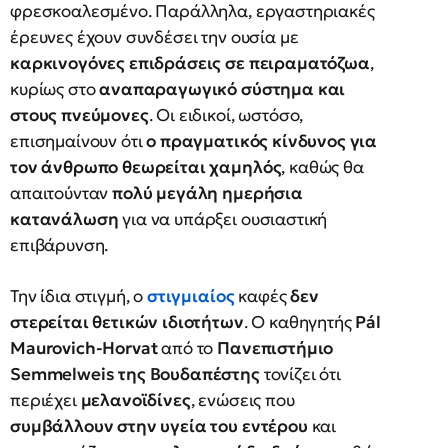
φρεσκοαλεσμένο. Παράλληλα, εργαστηριακές
έρευνες έχουν συνδέσει την ουσία με
καρκινογόνες επιδράσεις σε πειραματόζωα
,
κυρίως στο
αναπαραγωγικό σύστημα και
στους πνεύμονες
. Οι ειδικοί, ωστόσο,
επισημαίνουν ότι
ο πραγματικός κίνδυνος για
τον άνθρωπο θεωρείται χαμηλός
, καθώς θα
απαιτούνταν
πολύ μεγάλη ημερήσια
κατανάλωση
για να υπάρξει ουσιαστική
επιβάρυνση.
Την ίδια στιγμή, ο
στιγμιαίος
καφές
δεν
στερείται θετικών ιδιοτήτων
. Ο καθηγητής
Pál
Maurovich-Horvat
από το
Πανεπιστήμιο
Semmelweis της Βουδαπέστης
τονίζει ότι
περιέχει
μελανοϊδίνες
, ενώσεις που
συμβάλλουν στην υγεία του εντέρου
και