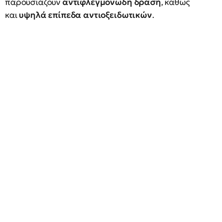
παρουσιάζουν
αντιφλεγμονώδη δράση
, καθώς
και
υψηλά επίπεδα αντιοξειδωτικών
.