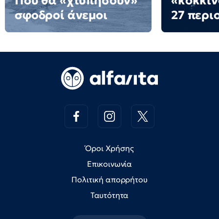
Πού θα «χτυπήσουν»
«κόκκιν
σφοδροί άνεμοι
27 περι
Όροι Χρήσης
Επικοινωνία
Πολιτική απορρήτου
Ταυτότητα