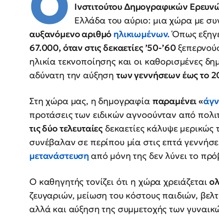
Ο
Ινστιτούτου Δημογραφικών Ερευν
Ελλάδα του αύριο: μια χώρα με συ
αυξανόμενο αριθμό
ηλικιωμένων
.
Όπως εξηγε
67.000, όταν στις δεκαετίες ’50-’60
ξεπερνού
ηλικία τεκνοποίησης και οι καθορισμένες δη
αδύνατη την αύξηση
των γεννήσεων έως το 2
Στη χώρα μας, η δημογραφία
παραμένει «
άγν
προτάσεις των ειδικών αγνοούνταν από πολιτ
τις δύο τελευταίες
δεκαετίες κάλυψε μερικώς 
συνέβαλαν σε περίπου μία στις επτά γεννήσε
μετανάστευση
από μόνη της δεν λύνει το πρ
Ο καθηγητής τονίζει ότι η χώρα χρειάζεται
ολ
ζευγαριών, μείωση του κόστους παιδιών, βελτ
αλλά και αύξηση της συμμετοχής των γυναικ