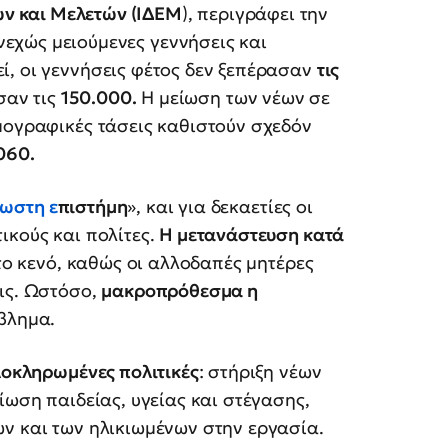
ών και Μελετών (ΙΔΕΜ
), περιγράφει την
νεχώς μειούμενες γεννήσεις και
ί, οι γεννήσεις φέτος δεν ξεπέρασαν
τις
σαν τις
150.000.
Η μείωση των νέων σε
μογραφικές τάσεις καθιστούν σχεδόν
060.
ωστη ε
πιστήμη
», και για δεκαετίες οι
ικούς και πολίτες.
Η μετανάστευση κατά
το κενό, καθώς οι αλλοδαπές μητέρες
ις. Ωστόσο,
μακροπρόθεσμα η
όβλημα.
οκληρωμένες πολιτικές
: στήριξη νέων
ίωση παιδείας, υγείας και στέγασης,
ών και των ηλικιωμένων στην εργασία.