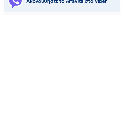
Ακολουθήστε το Αlfavita στο Viber