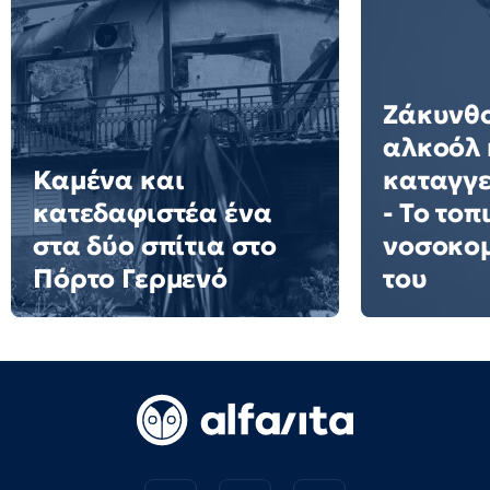
Ζάκυνθο
αλκοόλ 
Καμένα και
καταγγε
κατεδαφιστέα ένα
- Το τοπ
στα δύο σπίτια στο
νοσοκομ
Πόρτο Γερμενό
του