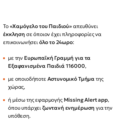
Το
«Χαμόγελο του Παιδιού»
απευθύνει
έκκληση
σε όποιον έχει πληροφορίες να
επικοινωνήσει
όλο το 24ωρο
:
με την
Ευρωπαϊκή Γραμμή για τα
Εξαφανισμένα Παιδιά 116000
,
με οποιοδήποτε
Αστυνομικό Τμήμα
της
χώρας,
ή μέσω της εφαρμογής
Missing
Alert
app
,
όπου υπάρχει
ζωντανή ενημέρωση
για την
υπόθεση.