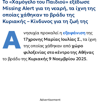
Το «Χαμόγελο του Παιδιού» εξέδωσε
Missing Alert για τη νεαρή, τα ίχνη της
οποίας χάθηκαν το βράδυ της
Κυριακής – Κίνδυνος για τη ζωή της
Α
νησυχία προκαλεί η
εξαφάνιση
της
17χρονης Μαρίας Ιουλίας Σ.
, τα ίχνη
της οποίας χάθηκαν από
χώρο
φιλοξενίας στο κέντρο της Αθήνας
το βράδυ της
Κυριακής 9 Νοεμβρίου 2025
.