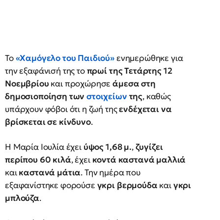
Το
«Χαμόγελο του Παιδιού»
ενημερώθηκε για
την εξαφάνισή της το
πρωί της Τετάρτης 12
Νοεμβρίου
και προχώρησε
άμεσα στη
δημοσιοποίηση των
στοιχείων
της
, καθώς
υπάρχουν φόβοι ότι η ζωή της
ενδέχεται να
βρίσκεται σε κίνδυνο
.
Η Μαρία Ιουλία έχει
ύψος 1,68 μ.
,
ζυγίζει
περίπου 60 κιλά
, έχει
κοντά καστανά μαλλιά
και
καστανά μάτια
. Την ημέρα που
εξαφανίστηκε φορούσε
γκρι βερμούδα
και
γκρι
μπλούζα
.