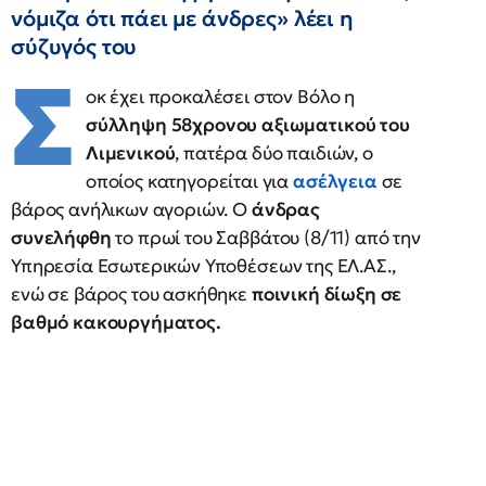
νόμιζα ότι πάει με άνδρες» λέει η
σύζυγός του
Σ
οκ έχει προκαλέσει στον Βόλο η
σύλληψη 58χρονου αξιωματικού του
Λιμενικού
, πατέρα δύο παιδιών, ο
οποίος κατηγορείται για
ασέλγεια
σε
βάρος ανήλικων αγοριών. Ο
άνδρας
συνελήφθη
το πρωί του Σαββάτου (8/11) από την
Υπηρεσία Εσωτερικών Υποθέσεων της ΕΛ.ΑΣ.,
ενώ σε βάρος του ασκήθηκε
ποινική δίωξη σε
βαθμό κακουργήματος.