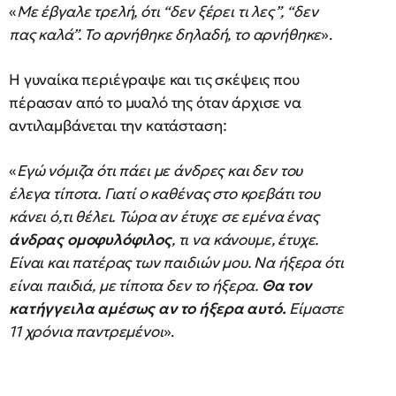
«
Με έβγαλε τρελή, ότι “δεν ξέρει τι λες”, “δεν
πας καλά”. Το αρνήθηκε δηλαδή, το αρνήθηκε
».
Η γυναίκα περιέγραψε και τις σκέψεις που
πέρασαν από το μυαλό της όταν άρχισε να
αντιλαμβάνεται την κατάσταση:
«
Εγώ νόμιζα ότι πάει με άνδρες και δεν του
έλεγα τίποτα. Γιατί ο καθένας στο κρεβάτι του
κάνει ό,τι θέλει. Τώρα αν έτυχε σε εμένα ένας
άνδρας ομοφυλόφιλος
, τι να κάνουμε, έτυχε.
Είναι και πατέρας των παιδιών μου. Να ήξερα ότι
είναι παιδιά, με τίποτα δεν το ήξερα.
Θα τον
κατήγγειλα αμέσως αν το ήξερα αυτό.
Είμαστε
11 χρόνια παντρεμένοι
».