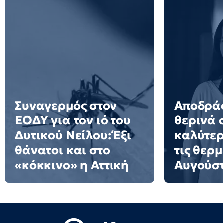
Συναγερμός στον
Αποδράσ
ΕΟΔΥ για τον ιό του
θερινά 
Δυτικού Νείλου: Έξι
καλύτερ
θάνατοι και στο
τις θερμ
«κόκκινο» η Αττική
Αυγούσ